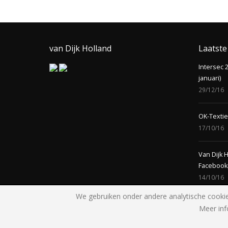
van Dijk Holland
Laatste
Intersec 2
januari)
29/12/16
OK-Textie
17/10/16
Van Dijk 
Facebook
14/10/16
We gebruiken onder andere analytische cookie
Meer inf