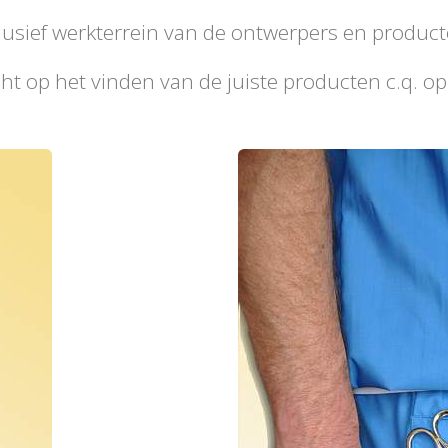
exclusief werkterrein van de ontwerpers en produc
cht op het vinden van de juiste producten c.q. 