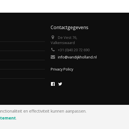
Contactgegevens
De Vest 76,
Valkenswaard
+31 (0)40 20 72 690
info@vandijkholland.nl
Privacy Policy
ionaliteit en effectiviteit kunnen aanpassen.
atement
.