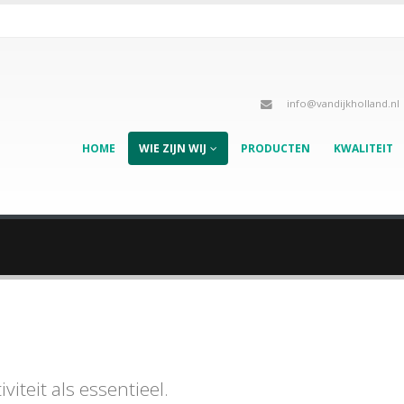
info@vandijkholland.nl
HOME
WIE ZIJN WIJ
PRODUCTEN
KWALITEIT
iteit als essentieel.