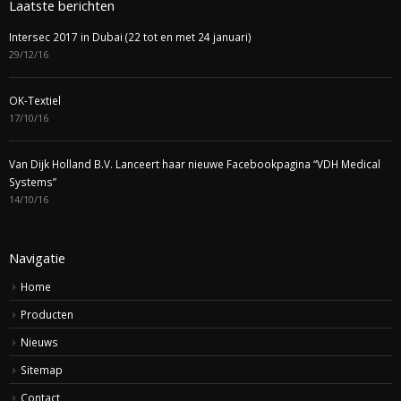
Laatste berichten
Intersec 2017 in Dubai (22 tot en met 24 januari)
29/12/16
OK-Textiel
17/10/16
Van Dijk Holland B.V. Lanceert haar nieuwe Facebookpagina “VDH Medical
Systems”
14/10/16
Navigatie
Home
Producten
Nieuws
Sitemap
Contact